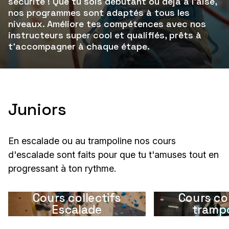
sécurité ! Que tu sois débutant ou déjà à l'aise,
nos programmes sont adaptés à tous les
niveaux. Améliore tes compétences avec nos
instructeurs super cool et qualifiés, prêts à
t'accompagner à chaque étape.
Juniors
En escalade ou au trampoline nos cours
d'escalade sont faits pour que tu t'amuses tout en
progressant à ton rythme.
Cours collectifs
Cours col
Escalade
trampo