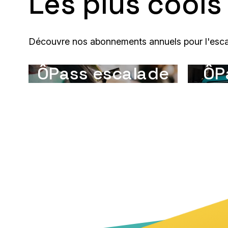
Les plus cools
Découvre nos abonnements annuels pour l'escal
ÔPass escalade
ÔP