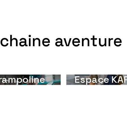
ochaine aventure
rampoline
Espace KA