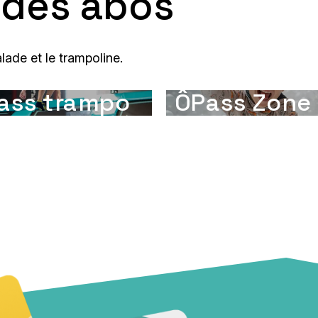
 des abos
ade et le trampoline.
ass trampo
ÔPass Zone 