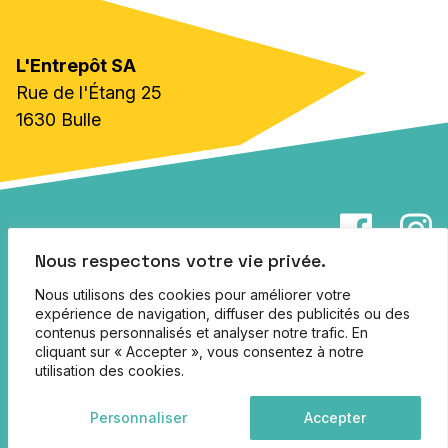
09h30 - 10h30
13h30 - 14h30
L'Entrepôt SA
Rue de l'Étang 25
1630 Bulle
Les créneaux horaires sont à réserver
en
ligne
.
info@lentrepot.ch
Nous respectons votre vie privée.
Jobs
Nous utilisons des cookies pour améliorer votre
expérience de navigation, diffuser des publicités ou des
Partenaires
contenus personnalisés et analyser notre trafic. En
cliquant sur « Accepter », vous consentez à notre
Infos pratiques
utilisation des cookies.
© 2026 L'Entrepôt
Conditions générales
Assistant
Personnaliser
Accepter