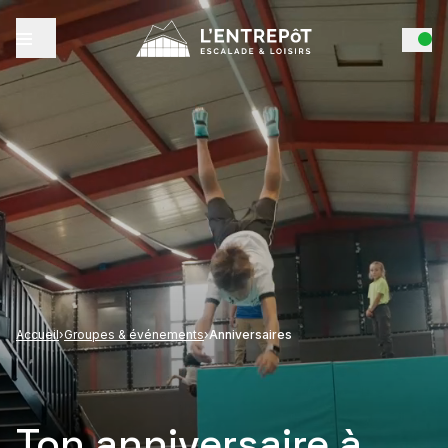
Accueil
›
Groupes & événements
›
Anniversaires
Ton anniversaire à