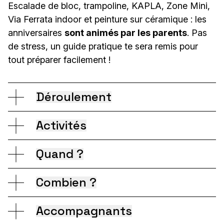
Escalade de bloc, trampoline, KAPLA, Zone Mini,
Via Ferrata indoor et peinture sur céramique : les
anniversaires
sont animés par les parents
. Pas
de stress, un guide pratique te sera remis pour
tout préparer facilement !
Déroulement
Offre à ton enfant un anniversaire plein
Activités
d’énergie et de fun !
7 formules à choix :
Quand ?
Durée
: 2 heures
Mardi
1. Zone Mini & KAPLA
Combien ?
Au programme :
Espace sécurisé & constructions
Entre 09h30 - 14h00
2 activités de 45 minutes
chacune ou
Accompagnants
0 à 6 ans
1. Zone Mini & KAPLA
1 activité d'1 heure à 1 heure