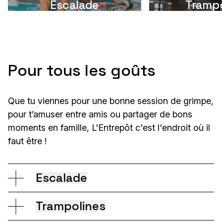
Escalade
Trampo
Pour tous les goûts
Que tu viennes pour une bonne session de grimpe,
pour t’amuser entre amis ou partager de bons
moments en famille, L'Entrepôt c'est l'endroit où il
faut être !
Escalade
Escalade de voie
Trampolines
Plus de
1 200 m²
de voies culminant à