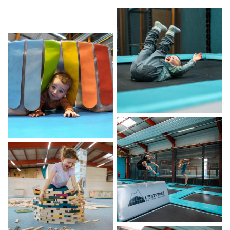
Découvrir
Les enfants de 0 à 12 ans (12 ans compris)
doivent en tout temps être sous la
surveillance d'un adulte responsable de 16
ans et +.
Les jeunes de 13 à 14 ans (14 ans compris)
peuvent venir seuls à l'Entrepôt mais
restent sous la responsabilité de leurs
parents. Une décharge doit être
téléchargée et signée par un parent
responsable.
Les jeunes de 15 ans et plus
peuvent venir seuls à L'Entrepôt.