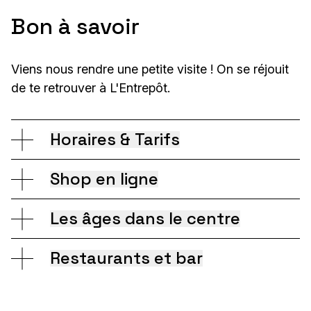
Bon à savoir
Viens nous rendre une petite visite ! On se réjouit
de te retrouver à L'Entrepôt.
Horaires & Tarifs
Shop en ligne
Horaires et accès
Les âges dans le centre
Trouve ton bonheur !
À L'Entrepôt, ta sécurité passe avant tout !
Restaurants et bar
Pour que tout le monde profite de
l'expérience au max, n'oublie pas de
respecter les règles de sécurité.