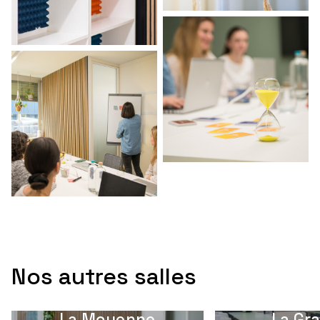
Nos autres salles
La Moyenne
La Gr