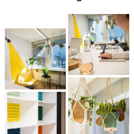
Pauses & repas
Pour les pauses gourmandes ?
Viennoiseries
4 heures
Snacks sucrés faits maison
Corbeille de fruits
Journée
Repas (salade, plat, café gourmand, eau
plate et eau gazeuse)
Pause(s)
+ CHF 6.-
+ CHF 9.-
La carte séminaires & formations
Pauses & repas
+ CHF 41.-
+ CHF 43.-