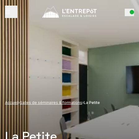
Accueil
›
Salles de séminaires & formations
›
La Petite
La Petite