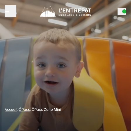
Accueil
›
ÔPass
›
ÔPass Zone Mini