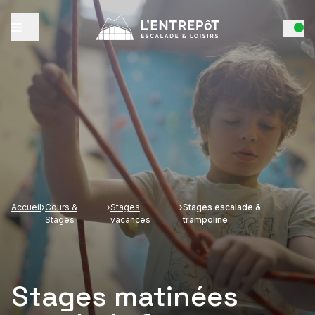
Accueil
›
Cours &
›
Stages
›
Stages escalade &
Stages
vacances
trampoline
Stages matinées