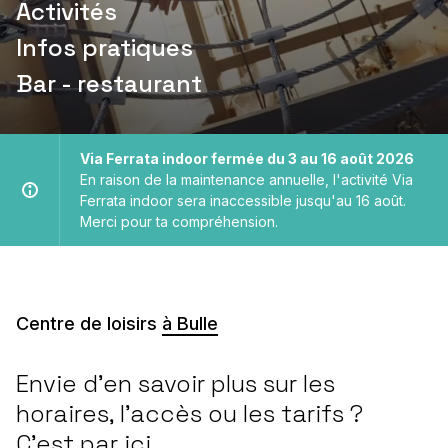
Activités
Infos pratiques
Bar - restaurant
Via Ferrata indoor fermée du 3 au 16 août 2026
En raison de la maintenance annuelle, l'activité Via
Ferrata indoor sera inaccessible jusqu'au 16 août.
Merci pour ta compréhension.
Centre de loisirs
à Bulle
Envie d’en savoir plus sur les
horaires, l’accès ou les tarifs ?
C'est par ici